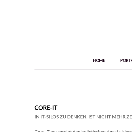
HOME
PORT
CORE-IT
IN IT-SILOS ZU DENKEN, IST NICHT MEHR Z
Core IT beschreibt den holistischen Ansatz, kl