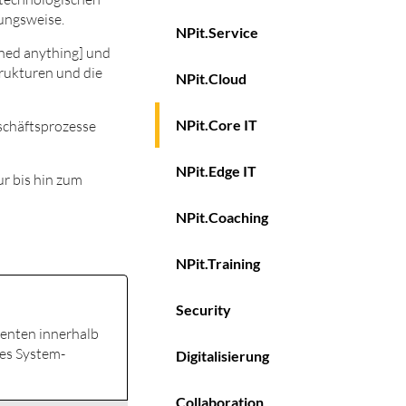
tungsweise.
NPit.Service
ined anything] und
trukturen und die
NPit.Cloud
NPit.Core IT
eschäftsprozesse
NPit.Edge IT
ur bis hin zum
NPit.Coaching
NPit.Training
Security
nenten innerhalb
tes System-
Digitalisierung
Collaboration