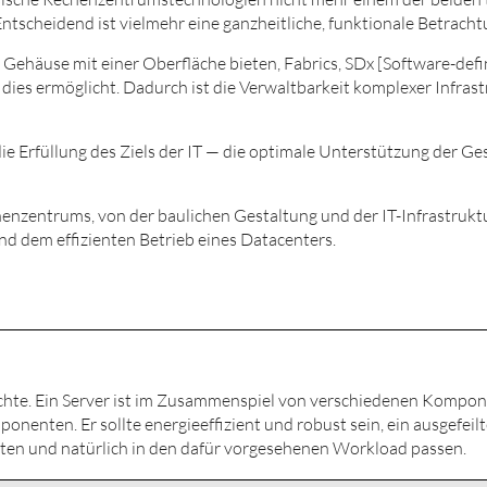
ntscheidend ist vielmehr eine ganzheitliche, funktionale Betrach
 Gehäuse mit einer Oberfläche bieten, Fabrics, SDx [Software-def
 dies ermöglicht. Dadurch ist die Verwaltbarkeit komplexer Infras
r die Erfüllung des Ziels der IT — die optimale Unterstützung der G
henzentrums, von der baulichen Gestaltung und der IT-Infrastrukt
d dem effizienten Betrieb eines Datacenters.
ichte. Ein Server ist im Zusammenspiel von verschiedenen Kompo
onenten. Er sollte energieeffizient und robust sein, ein ausgefeil
en und natürlich in den dafür vorgesehenen Workload passen.